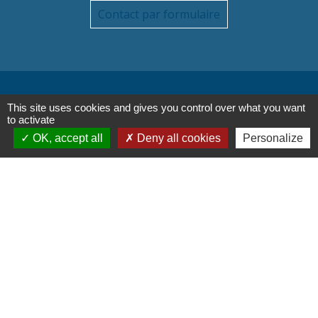
Contact par formulaire
This site uses cookies and gives you control over what you want
Liens
to activate
OK, accept all
Deny all cookies
Personalize
Oise mobilité
Service Public
Agence nationale des titres
sécurisés
Partenaires