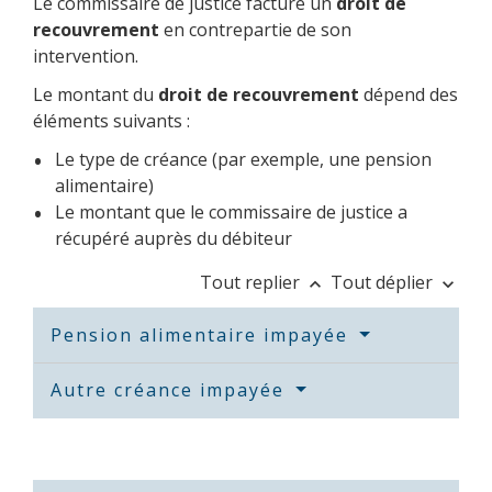
Le commissaire de justice facture un
droit de
recouvrement
en contrepartie de son
intervention.
Le montant du
droit de recouvrement
dépend des
éléments suivants :
Le type de créance (par exemple, une pension
alimentaire)
Le montant que le commissaire de justice a
récupéré auprès du débiteur
Tout replier
Tout déplier
keyboard_arrow_up
keyboard_arrow_down
Pension alimentaire impayée
Autre créance impayée