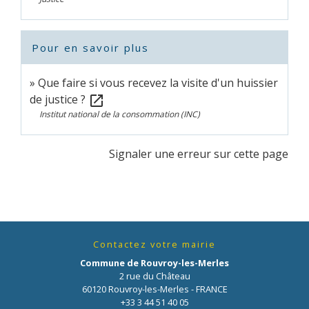
Pour en savoir plus
Que faire si vous recevez la visite d'un huissier
de justice ?
open_in_new
Institut national de la consommation (INC)
Signaler une erreur sur cette page
Contactez votre mairie
Commune de Rouvroy-les-Merles
2 rue du Château
60120 Rouvroy-les-Merles - FRANCE
+33 3 44 51 40 05