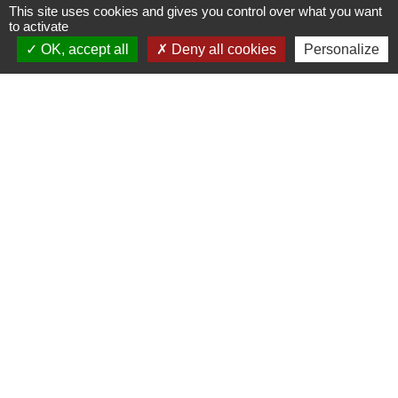
Liens
This site uses cookies and gives you control over what you want
to activate
Oise mobilité
OK, accept all
Deny all cookies
Personalize
Service Public
Agence nationale des titres
sécurisés
Partenaires
institutionnels
Région Hauts-de-France
Département de l'Oise
Communauté de Communes de l'Oise
Picarde