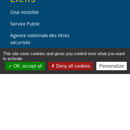
Oise mobilité
Service Public
Agence nationale des titres
sécurisés
This site uses cookies and gives you control over what you want
to activate
Partenaires
OK, accept all
Deny all cookies
Personalize
institutionnels
Région Hauts-de-France
Département de l'Oise
Communauté de Communes de l'Oise
Picarde