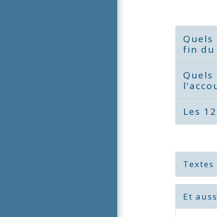
Quels 
fin du
Quels 
l'acc
Les 12
Textes
Et auss