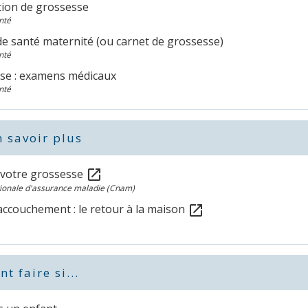
tion de grossesse
nté
de santé maternité (ou carnet de grossesse)
nté
se : examens médicaux
nté
 savoir plus
e votre grossesse
open_in_new
tionale d'assurance maladie (Cnam)
accouchement : le retour à la maison
open_in_new
 faire si...