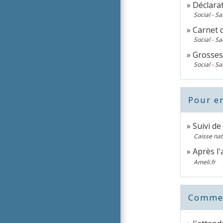
Déclara
Social - Sa
Carnet 
Social - Sa
Grosses
Social - Sa
Pour en
Suivi d
Caisse na
Après l'
Ameli.fr
Comment