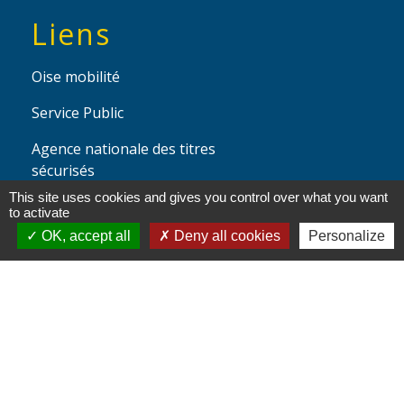
Liens
Oise mobilité
Service Public
Agence nationale des titres
sécurisés
This site uses cookies and gives you control over what you want
to activate
OK, accept all
Deny all cookies
Personalize
Partenaires
institutionnels
Région Hauts-de-France
Département de l'Oise
Communauté de Communes de l'Oise