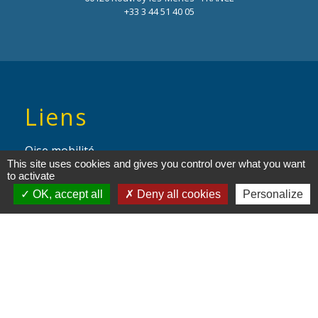
+33 3 44 51 40 05
Liens
Oise mobilité
This site uses cookies and gives you control over what you want
to activate
Service Public
OK, accept all
Deny all cookies
Personalize
Agence nationale des titres
sécurisés
Partenaires
institutionnels