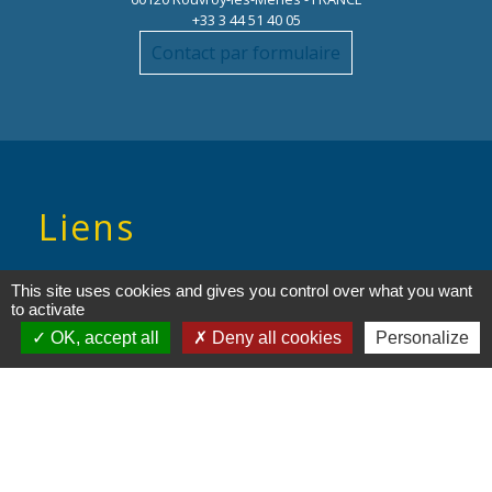
+33 3 44 51 40 05
Contact par formulaire
Liens
Oise mobilité
This site uses cookies and gives you control over what you want
to activate
Service Public
OK, accept all
Deny all cookies
Personalize
Agence nationale des titres
sécurisés
Partenaires