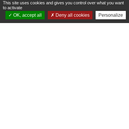
Liens
This site uses cookies and gives you control over what you want
to activate
Oise mobilité
OK, accept all
Deny all cookies
Personalize
Service Public
Agence nationale des titres
sécurisés
Partenaires
institutionnels
Région Hauts-de-France
Département de l'Oise
Communauté de Communes de l'Oise
Picarde