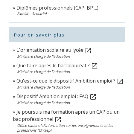
Diplômes professionnels (CAP, BP ...)
Famille - Scolarité
Pour en savoir plus
L'orientation scolaire au lycée
open_in_new
Ministère chargé de l'éducation
Que faire après le baccalauréat ?
open_in_new
Ministère chargé de l'éducation
Qu'est-ce que le dispositif Ambition emploi ?
open_in_new
Ministère chargé de l'éducation
Dispositif Ambition emploi : FAQ
open_in_new
Ministère chargé de l'éducation
Je poursuis ma formation après un CAP ou un
bac professionnel
open_in_new
Office national d'information sur les enseignements et les
professions (Onisep)