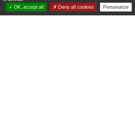
Oise mobilité
OK, accept all
Deny all cookies
Personalize
Service Public
Agence nationale des titres
sécurisés
Partenaires
institutionnels
Région Hauts-de-France
Département de l'Oise
Communauté de Communes de l'Oise
Picarde
Site réalisé par KOM Conseil