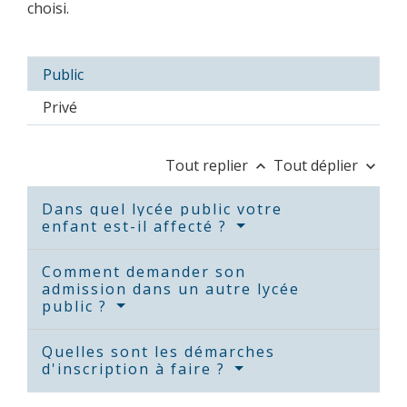
choisi.
Public
Privé
Tout replier
Tout déplier
keyboard_arrow_up
keyboard_arrow_down
Dans quel lycée public votre
enfant est-il affecté ?
Comment demander son
admission dans un autre lycée
public ?
Quelles sont les démarches
d'inscription à faire ?