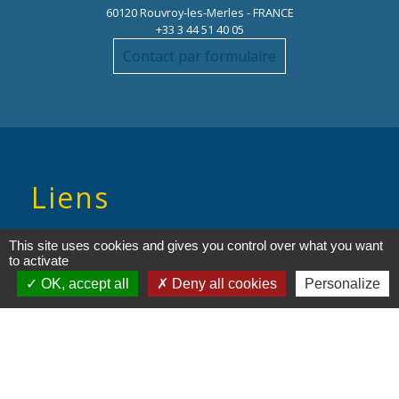
60120 Rouvroy-les-Merles - FRANCE
+33 3 44 51 40 05
Contact par formulaire
Liens
Oise mobilité
This site uses cookies and gives you control over what you want
to activate
Service Public
OK, accept all
Deny all cookies
Personalize
Agence nationale des titres
sécurisés