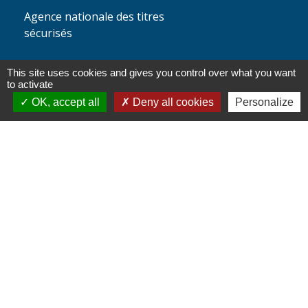
Agence nationale des titres
sécurisés
This site uses cookies and gives you control over what you want
Partenaires
to activate
OK, accept all
Deny all cookies
Personalize
institutionnels
Région Hauts-de-France
Département de l'Oise
Communauté de Communes de l'Oise
Picarde
Site réalisé par KOM Conseil
Mentions légales
-
Politique de confidentialité
-