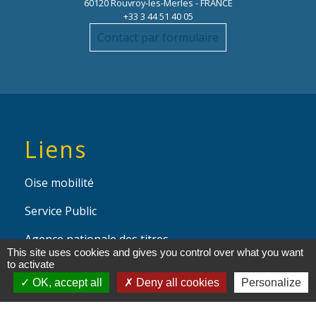
60120 Rouvroy-les-Merles - FRANCE
+33 3 44 51 40 05
Contact par formulaire
Liens
Oise mobilité
Service Public
Agence nationale des titres
This site uses cookies and gives you control over what you want
sécurisés
to activate
OK, accept all
Deny all cookies
Personalize