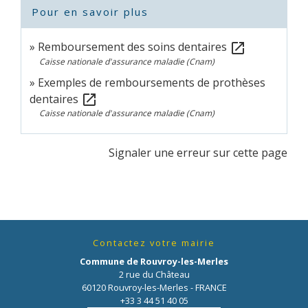
Pour en savoir plus
Remboursement des soins dentaires
open_in_new
Caisse nationale d'assurance maladie (Cnam)
Exemples de remboursements de prothèses
dentaires
open_in_new
Caisse nationale d'assurance maladie (Cnam)
Signaler une erreur sur cette page
Contactez votre mairie
Commune de Rouvroy-les-Merles
2 rue du Château
60120 Rouvroy-les-Merles - FRANCE
+33 3 44 51 40 05