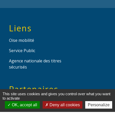
Liens
Oise mobilité
Service Public
Agence nationale des titres
sécurisés
Partenaires
This site uses cookies and gives you control over what you want
institutionnels
to activate
OK, accept all
Deny all cookies
Personalize
Région Hauts-de-France