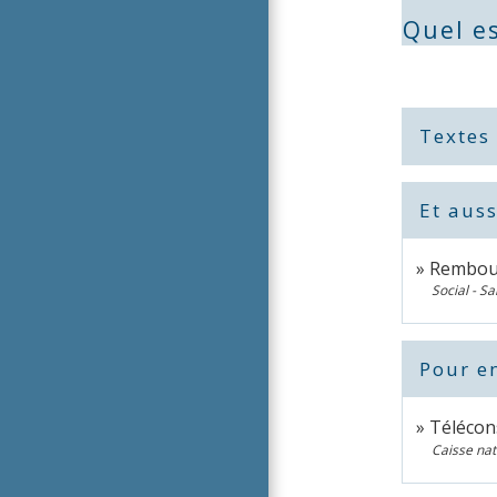
Quel es
Textes
Et auss
Rembour
Social - Sa
Pour en
Télécon
Caisse na