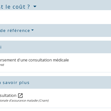
t le coût ?
 de référence
i
sement d'une consultation médicale
nté
 savoir plus
sultation
open_in_new
tionale d'assurance maladie (Cnam)