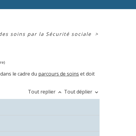
s soins par la Sécurité sociale
>
re)
 dans le cadre du
parcours de soins
et doit
Tout replier
Tout déplier
keyboard_arrow_up
keyboard_arrow_down