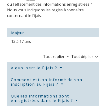
ou l'effacement des informations enregistrées ?
Nous vous indiquons les règles à connaître
concernant le Fijais.
Majeur
13 à 17 ans
Tout replier
Tout déplier
keyboard_arrow_up
keyboard_arrow_down
À quoi sert le Fijais ?
Comment est-on informé de son
inscription au Fijais ?
Quelles informations sont
enregistrées dans le Fijais ?