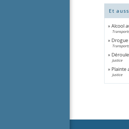
Et auss
Alcool a
Transports
Drogue 
Transports
Déroulem
Justice
Plainte 
Justice