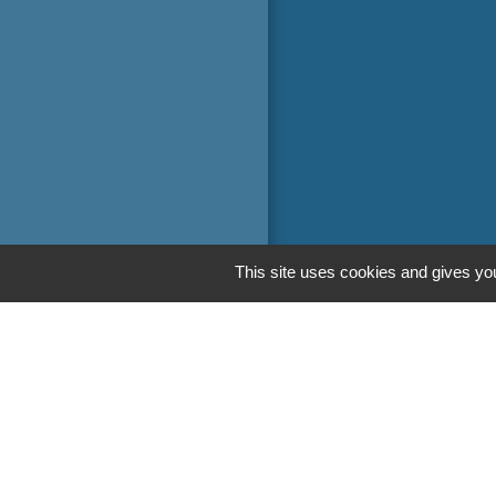
This site uses cookies and gives you
Liens
Oise mobilité
Service Public
Agence nationale