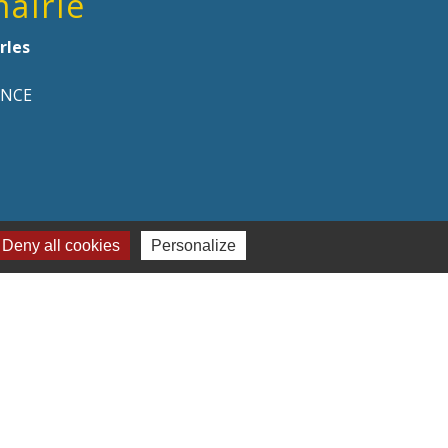
mairie
rles
ANCE
Deny all cookies
Personalize
naires institutionnels
on Hauts-de-France
ement de l'Oise
mmunauté de Communes de l'Oise Picarde