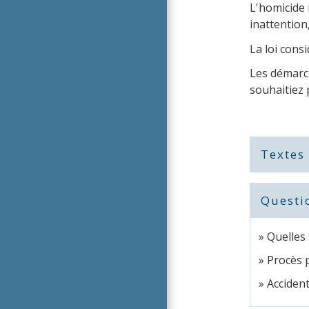
L'homicide 
inattention
La loi consi
Les démarch
souhaitiez 
Textes
Questi
Quelles 
Procès p
Accident