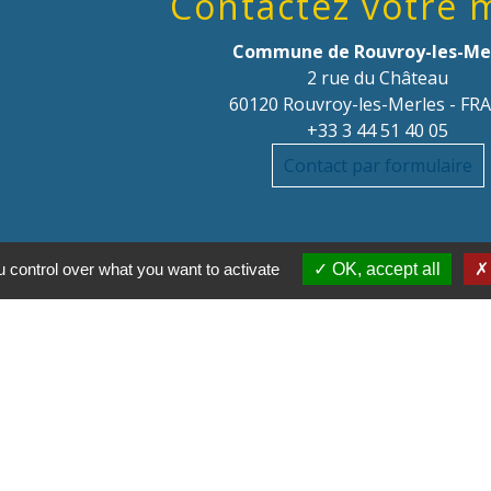
Contactez votre 
Commune de Rouvroy-les-Me
2 rue du Château
60120 Rouvroy-les-Merles - FR
+33 3 44 51 40 05
Contact par formulaire
 control over what you want to activate
OK, accept all
Parte
Régi
Départ
 des titres sécurisés
Co