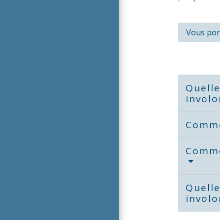
Vous por
Quelle
involo
Comme
Commen
Quelle
involo