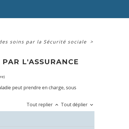
s soins par la Sécurité sociale
>
 PAR L'ASSURANCE
re)
aladie peut prendre en charge, sous
Tout replier
Tout déplier
keyboard_arrow_up
keyboard_arrow_down