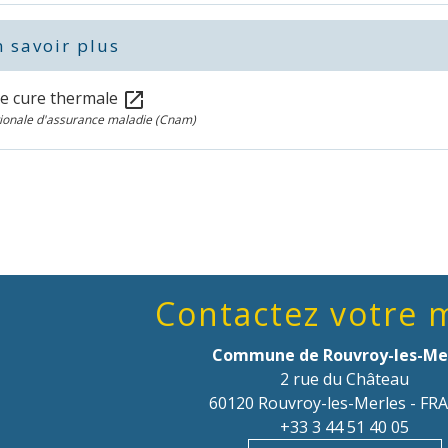
 savoir plus
ne cure thermale
open_in_new
tionale d'assurance maladie (Cnam)
Contactez votre 
Commune de Rouvroy-les-Me
2 rue du Château
60120 Rouvroy-les-Merles - FR
+33 3 44 51 40 05