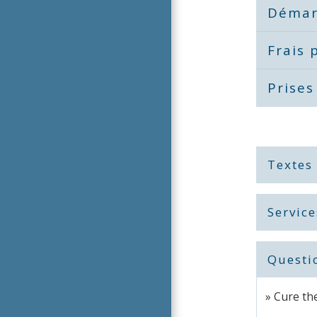
Démar
Frais
Prises
Textes
Service
Questi
Cure the