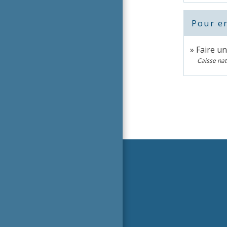
Pour en
Faire u
Caisse na