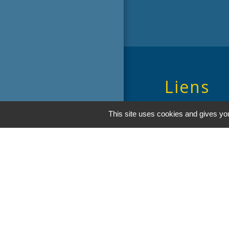
Liens
Oise mobilité
This site uses cookies and gives you
Service Public
Agence nationale
Men