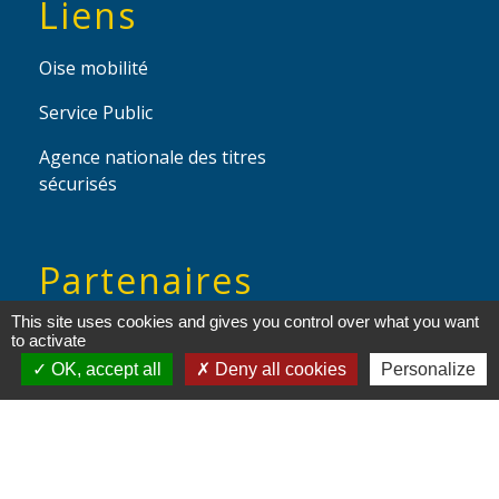
Liens
Oise mobilité
Service Public
Agence nationale des titres
sécurisés
Partenaires
institutionnels
This site uses cookies and gives you control over what you want
to activate
OK, accept all
Deny all cookies
Personalize
Région Hauts-de-France
Département de l'Oise
Communauté de Communes de l'Oise