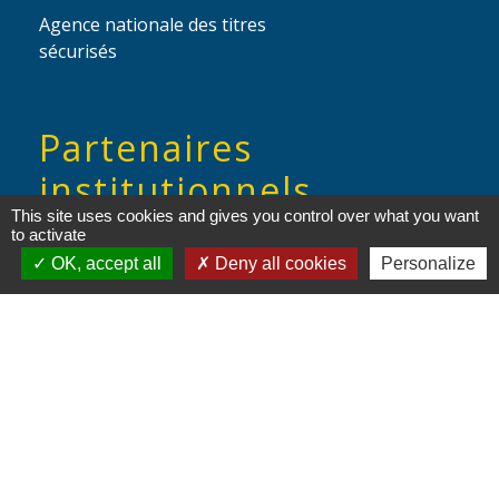
Agence nationale des titres
sécurisés
Partenaires
institutionnels
This site uses cookies and gives you control over what you want
to activate
Région Hauts-de-France
OK, accept all
Deny all cookies
Personalize
Département de l'Oise
Communauté de Communes de l'Oise
Picarde
Site réalisé par KOM Conseil
Mentions légales
-
Politique de confidentialité
-