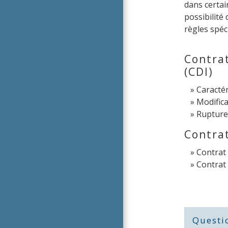
dans certain
possibilité
règles spéc
Contra
(CDI)
Caractér
Modifica
Rupture
Contra
Contrat 
Contrat 
Questi