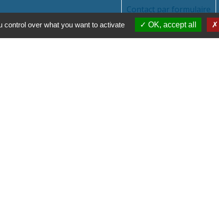
Contact par formulaire
 control over what you want to activate
OK, accept all
Parte
Régi
Départ
 des titres sécurisés
Co
Site 
tions légales
-
Politique de confidentialité
-
Accessibilité