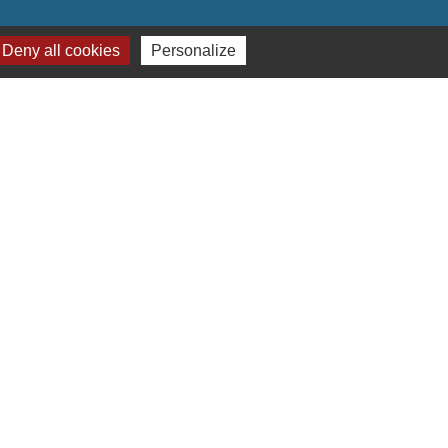
Deny all cookies
Personalize
naires institutionnels
on Hauts-de-France
ement de l'Oise
mmunauté de Communes de l'Oise Picarde
réalisé par KOM Conseil
-
Plan du site
-
Gestion des cookies