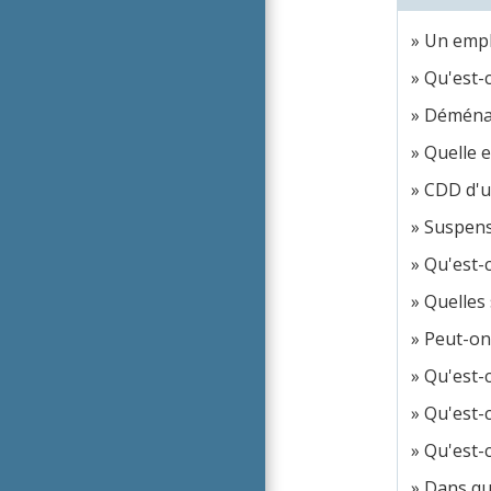
Un empl
Qu'est-
Déménage
Quelle e
CDD d'us
Suspensi
Qu'est-c
Quelles 
Peut-on 
Qu'est-c
Qu'est-c
Qu'est-c
Dans que