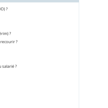
DD) ?
érim) ?
recourir ?
 salarié ?