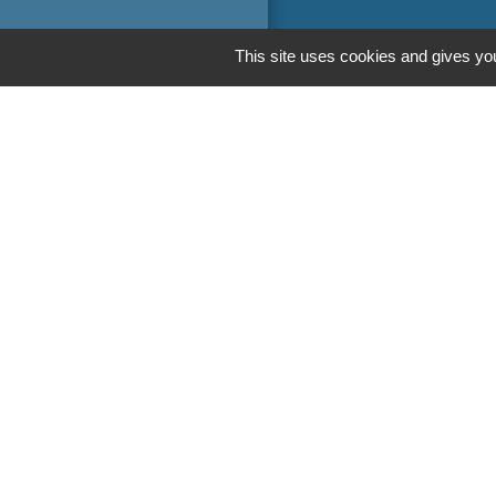
This site uses cookies and gives you
Liens
Oise mobilité
Service Public
Agence nationale
Men