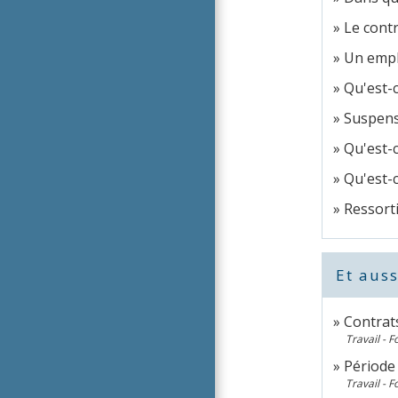
Le contr
Un emplo
Qu'est-c
Suspensi
Qu'est-
Qu'est-c
Ressorti
Et auss
Contrats
Travail - 
Période 
Travail - 