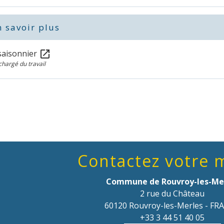
 savoir plus
 saisonnier
open_in_new
chargé du travail
Contactez votre 
Commune de Rouvroy-les-Me
2 rue du Château
60120 Rouvroy-les-Merles - FR
+33 3 44 51 40 05