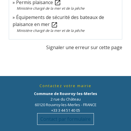
Permis plaisance
open_in_new
Ministère chargé de la mer et de la pêche
Équipements de sécurité des bateaux de
plaisance en mer
open_in_new
Ministère chargé de la mer et de la pêche
Signaler une erreur sur cette page
Contactez votre mairie
Commune de Rouvroy-les-Merles
2 rue du Château
60120 Rouvroy-les-Merles - FRANCE
+33 3 44 51 40 05
Contact par formulaire