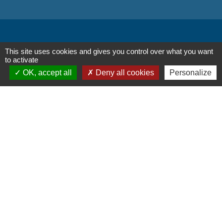
This site uses cookies and gives you control over what you want
Liens
to activate
OK, accept all
Deny all cookies
Personalize
Oise mobilité
Service Public
Agence nationale des titres
sécurisés
Partenaires
institutionnels
Région Hauts-de-France