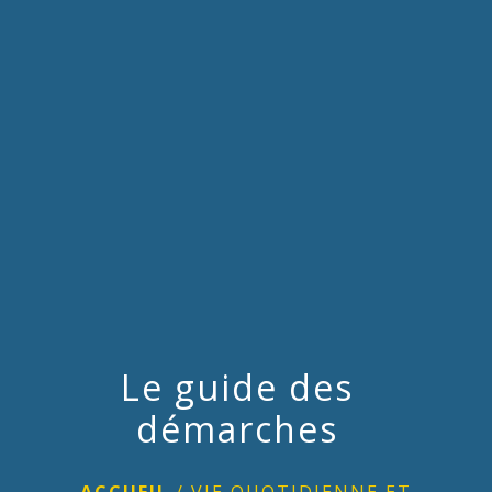
menu
Le guide des
démarches
ACCUEIL
/
VIE QUOTIDIENNE ET