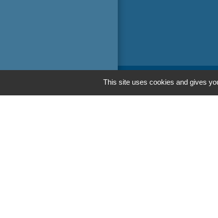
This site uses cookies and gives you
Liens
Oise mobilité
Service Public
Agence nationale
Men