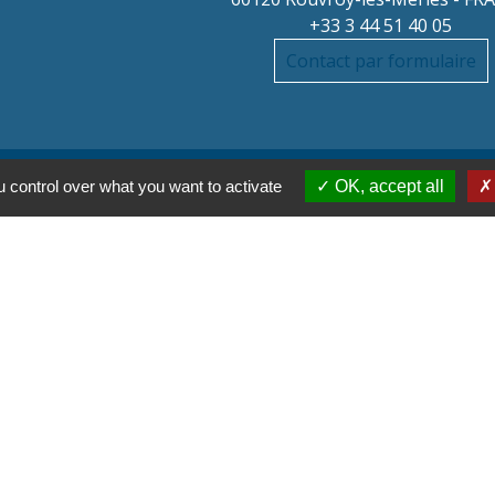
+33 3 44 51 40 05
Contact par formulaire
 control over what you want to activate
OK, accept all
Parte
Régi
Départ
 des titres sécurisés
Co
Site 
tions légales
-
Politique de confidentialité
-
Accessibilité