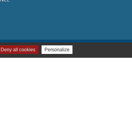
Deny all cookies
Personalize
naires institutionnels
on Hauts-de-France
ement de l'Oise
mmunauté de Communes de l'Oise Picarde
réalisé par KOM Conseil
-
Plan du site
-
Gestion des cookies