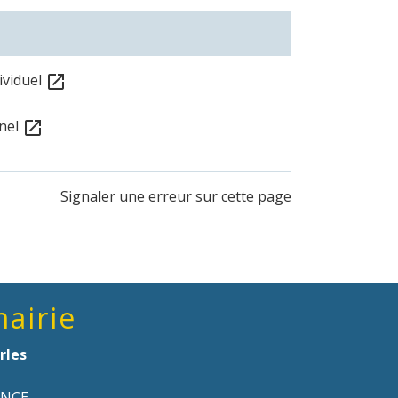
ividuel
open_in_new
nnel
open_in_new
Signaler une erreur sur cette page
mairie
rles
ANCE