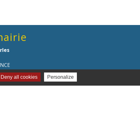
mairie
rles
ANCE
Deny all cookies
Personalize
naires institutionnels