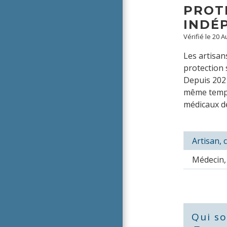
PROT
INDÉ
Vérifié le 20 
Les artisan
protection 
Depuis 2021
même temps q
médicaux d
Artisan,
Médecin, 
Qui so