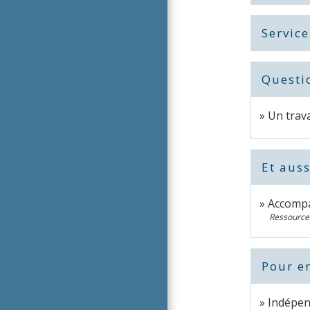
Service
Questi
Un trava
Et auss
Accompa
Ressource
Pour en
Indépend