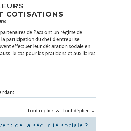
LEURS
T COTISATIONS
tre)
 partenaires de Pacs ont un régime de
 la participation du chef d'entreprise.
vent effectuer leur déclaration sociale en
ussi le cas pour les praticiens et auxiliaires
pendant
Tout replier
Tout déplier
keyboard_arrow_up
keyboard_arrow_down
ent de la sécurité sociale ?