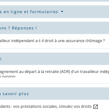
s en ligne et formulaires
ons ? Réponses !
illeur indépendant a-t-il droit à une assurance chômage ?
i
gnement au départ à la retraite (ADR) d'un travailleur ind
s humaines
 savoir plus
ants : vos prestations sociales, simulez vos droits
open_in_new