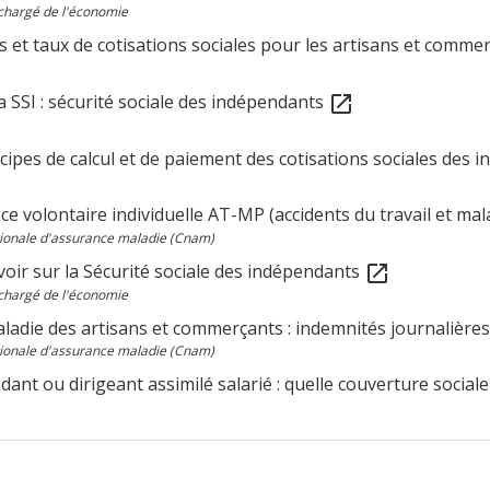
chargé de l'économie
s et taux de cotisations sociales pour les artisans et comme
la SSI : sécurité sociale des indépendants
open_in_new
cipes de calcul et de paiement des cotisations sociales des
e volontaire individuelle AT-MP (accidents du travail et mal
tionale d'assurance maladie (Cnam)
oir sur la Sécurité sociale des indépendants
open_in_new
chargé de l'économie
aladie des artisans et commerçants : indemnités journalière
tionale d'assurance maladie (Cnam)
ant ou dirigeant assimilé salarié : quelle couverture sociale