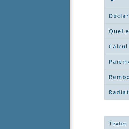
Décla
Quel e
Calcul
Paieme
Rembo
Radia
Textes