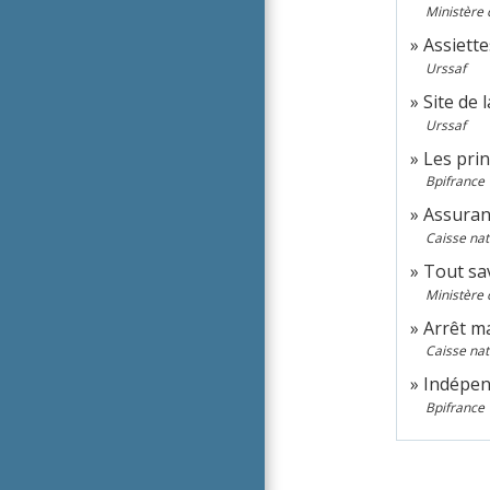
Ministère 
Assiette
Urssaf
Site de 
Urssaf
Les prin
Bpifrance
Assuranc
Caisse na
Tout sav
Ministère 
Arrêt m
Caisse na
Indépend
Bpifrance