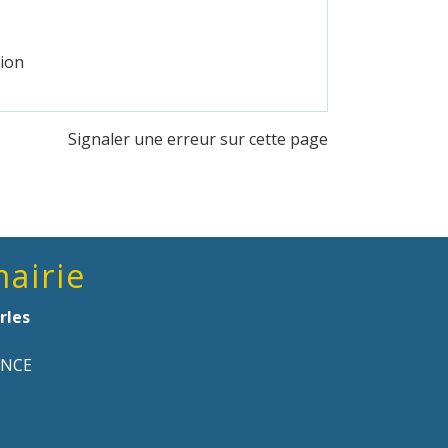
tion
Signaler une erreur sur cette page
mairie
rles
ANCE