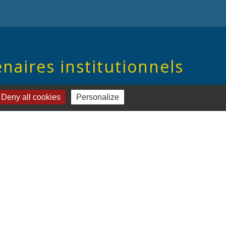
naires institutionnels
on Hauts-de-France
Deny all cookies
Personalize
ement de l'Oise
mmunauté de Communes de l'Oise Picarde
réalisé par KOM Conseil
-
Plan du site
-
Gestion des cookies
es Communes