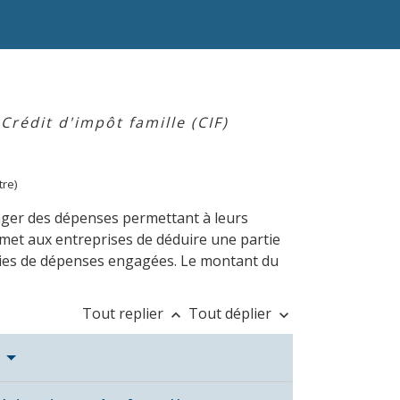
Crédit d'impôt famille (CIF)
tre)
ngager des dépenses permettant à leurs
permet aux entreprises de déduire une partie
ories de dépenses engagées. Le montant du
Tout replier
Tout déplier
keyboard_arrow_up
keyboard_arrow_down
?