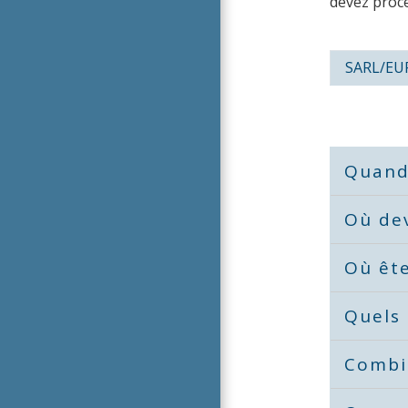
devez procé
SARL/EU
Quand 
Où dev
Où ête
Quels 
Combie