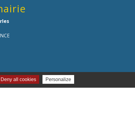
mairie
rles
ANCE
Deny all cookies
Personalize
naires institutionnels
on Hauts-de-France
ement de l'Oise