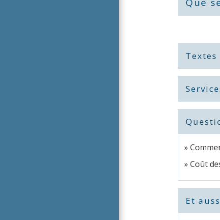
Que se
Textes
Service
Questi
Comment
Coût des
Et auss