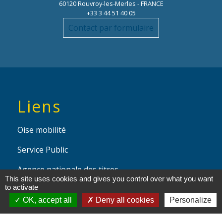
60120 Rouvroy-les-Merles - FRANCE
+33 3 44 51 40 05
Contact par formulaire
Liens
Oise mobilité
Service Public
Agence nationale des titres
This site uses cookies and gives you control over what you want
sécurisés
to activate
OK, accept all
Deny all cookies
Personalize