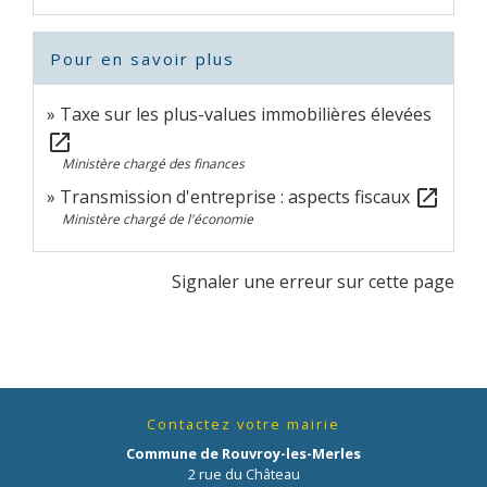
Pour en savoir plus
Taxe sur les plus-values immobilières élevées
open_in_new
Ministère chargé des finances
Transmission d'entreprise : aspects fiscaux
open_in_new
Ministère chargé de l'économie
Signaler une erreur sur cette page
Contactez votre mairie
Commune de Rouvroy-les-Merles
2 rue du Château