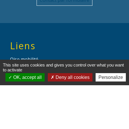
Contact par formulaire
Liens
Oise mobilité
This site uses cookies and gives you control over what you want
to activate
Service Public
OK, accept all
Deny all cookies
Personalize
Agence nationale des titres
sécurisés
Partenaires
institutionnels