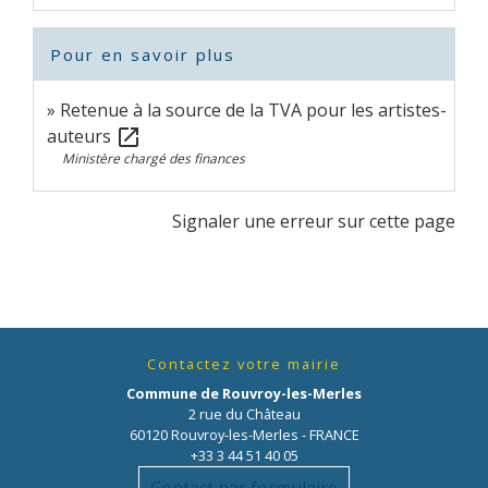
Pour en savoir plus
Retenue à la source de la TVA pour les artistes-
auteurs
open_in_new
Ministère chargé des finances
Signaler une erreur sur cette page
Contactez votre mairie
Commune de Rouvroy-les-Merles
2 rue du Château
60120 Rouvroy-les-Merles - FRANCE
+33 3 44 51 40 05