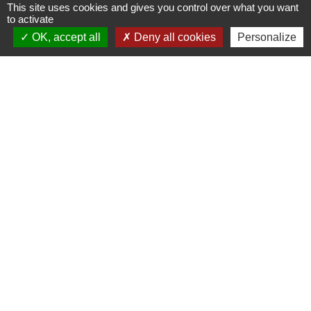
This site uses cookies and gives you control over what you want
Agence nationale des titres
to activate
sécurisés
OK, accept all
Deny all cookies
Personalize
Partenaires
institutionnels
Région Hauts-de-France
Département de l'Oise
Communauté de Communes de l'Oise
Picarde
Site réalisé par KOM Conseil
Mentions légales
-
Politique de confidentialité
-
Accessibilité
-
Plan du site
-
Gestion des cookies