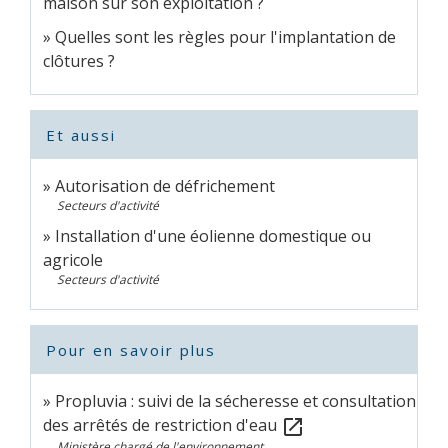
maison sur son exploitation ?
Quelles sont les règles pour l'implantation de
clôtures ?
Et aussi
Autorisation de défrichement
Secteurs d'activité
Installation d'une éolienne domestique ou
agricole
Secteurs d'activité
Pour en savoir plus
Propluvia : suivi de la sécheresse et consultation
des arrêtés de restriction d'eau
open_in_new
Ministère chargé de l'environnement