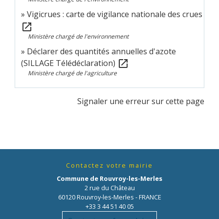
Vigicrues : carte de vigilance nationale des crues
open_in_new
Ministère chargé de l'environnement
Déclarer des quantités annuelles d'azote
(SILLAGE Télédéclaration)
open_in_new
Ministère chargé de l'agriculture
Signaler une erreur sur cette page
Contactez votre mairie
Commune de Rouvroy-les-Merles
2 rue du Château
60120 Rouvroy-les-Merles - FRANCE
+33 3 44 51 40 05