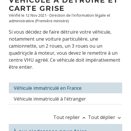
VÉHICULE À DÉTRUIRE ET
CARTE GRISE
Vérifié le 12 Nov 2021 - Direction de l'information légale et
administrative (Première ministre)
Si vous décidez de faire détruire votre véhicule,
notamment une voiture particulière, une
camionnette, un 2 roues, un 3 roues ou un
quadricycle à moteur, vous devez le remettre à un
centre VHU agréé. Ce véhicule doit impérativement
être entier.
Véhicule immatriculé en France
Véhicule immatriculé à l'étranger
Tout replier
Tout déplier
keyboard_arrow_up
keyboard_arrow_down