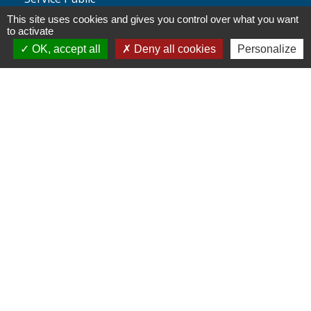
This site uses cookies and gives you control over what you want
Agence nationale des titres
to activate
sécurisés
OK, accept all
Deny all cookies
Personalize
Partenaires
institutionnels
Région Hauts-de-France
Département de l'Oise
Communauté de Communes de l'Oise
Picarde
Site réalisé par KOM Conseil
Mentions légales
-
Politique de confidentialité
-