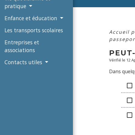
pratique
Enfance et éducation
Les transports scolaires
Accueil p
passepor
Entreprises et
associations
PEUT
Vérifié le 12 A
Contacts utiles
Dans quelqu
check_box_outline_blank
check_box_outline_blank
check_box_outline_blank