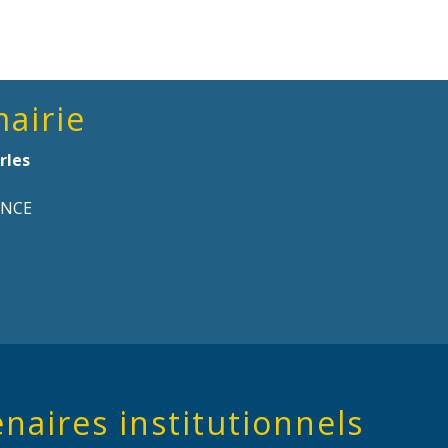
mairie
rles
ANCE
naires institutionnels