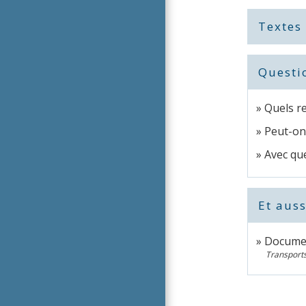
Textes
Questi
Quels r
Peut-on
Avec que
Et auss
Documen
Transports