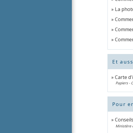
La photo
Comment
Comment
Comment
Et auss
Carte d'
Papiers - 
Pour en
Conseil
Ministère 