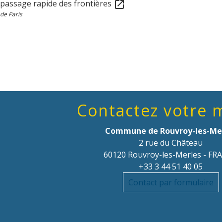
 passage rapide des frontières
open_in_new
de Paris
Contactez votre 
Commune de Rouvroy-les-Me
2 rue du Château
60120 Rouvroy-les-Merles - FR
+33 3 44 51 40 05
Contact par formulaire