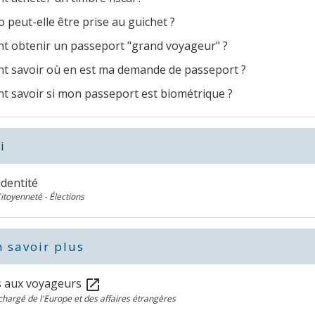
 peut-elle être prise au guichet ?
 obtenir un passeport "grand voyageur" ?
 savoir où en est ma demande de passeport ?
 savoir si mon passeport est biométrique ?
i
identité
Citoyenneté - Élections
 savoir plus
s aux voyageurs
open_in_new
chargé de l'Europe et des affaires étrangères