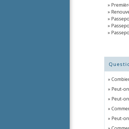
Premiè
Renouve
Passepo
Passepo
Passepo
Questi
Combien
Peut-on
Peut-on
Comment
Peut-on
Comment