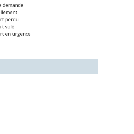
e demande
llement
rt perdu
t volé
rt en urgence