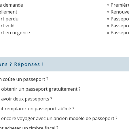
re demande
Premièr
llement
Renouve
rt perdu
Passepo
rt volé
Passepor
rt en urgence
Passepo
ons ? Réponses !
 coûte un passeport ?
 obtenir un passeport gratuitement ?
 avoir deux passeports ?
 remplacer un passeport abîmé ?
 encore voyager avec un ancien modèle de passeport ?
 acheter un timbre fiscal ?