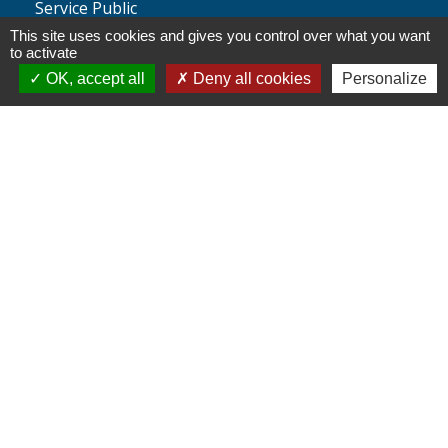
Service Public
This site uses cookies and gives you control over what you want
Agence nationale des titres
to activate
sécurisés
OK, accept all
Deny all cookies
Personalize
Partenaires
institutionnels
Région Hauts-de-France
Département de l'Oise
Communauté de Communes de l'Oise
Picarde
Site réalisé par KOM Conseil