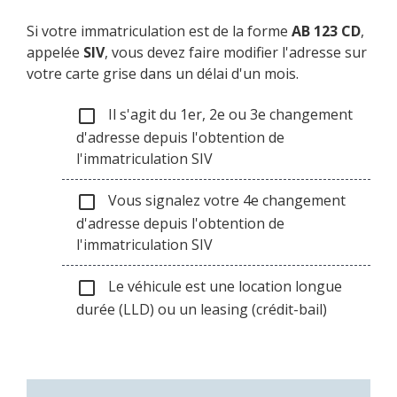
Si votre immatriculation est de la forme
AB 123 CD
,
appelée
SIV
, vous devez faire modifier l'adresse sur
votre carte grise dans un délai d'un mois.
Il s'agit du 1er, 2e ou 3e changement
check_box_outline_blank
d'adresse depuis l'obtention de
l'immatriculation SIV
Vous signalez votre 4e changement
check_box_outline_blank
d'adresse depuis l'obtention de
l'immatriculation SIV
Le véhicule est une location longue
check_box_outline_blank
durée (LLD) ou un leasing (crédit-bail)