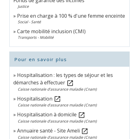
Fonds de garantie des victimes
Justice
Prise en charge à 100 % d'une femme enceinte
Social - Santé
Carte mobilité inclusion (CMI)
Transports - Mobilité
Pour en savoir plus
Hospitalisation : les types de séjour et les
démarches à effectuer
open_in_new
Caisse nationale d'assurance maladie (Cnam)
Hospitalisation
open_in_new
Caisse nationale d'assurance maladie (Cnam)
Hospitalisation à domicile
open_in_new
Caisse nationale d'assurance maladie (Cnam)
Annuaire santé - Site Ameli
open_in_new
Caisse nationale d'assurance maladie (Cnam)