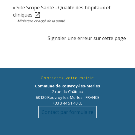
Site Scope Santé - Qualité des hôpitaux et
cliniques
open_in_new
Ministère chargé de la santé
Signaler une erreur sur cette page
Contactez votre mairie
Commune de Rouvroy-les-Merles
2 rue du Château
60120 Rouvroy-les-Merles - FRANCE
+33 3 44 51 40 05
Contact par formulaire