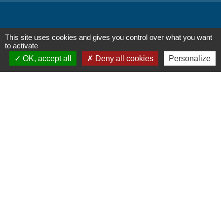
Liens
This site uses cookies and gives you control over what you want
to activate
OK, accept all
Deny all cookies
Personalize
Oise mobilité
Service Public
Agence nationale des titres
sécurisés
Partenaires
institutionnels
Région Hauts-de-France
Département de l'Oise