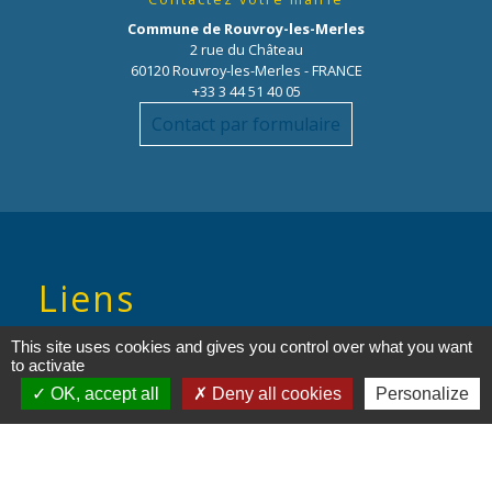
Commune de Rouvroy-les-Merles
2 rue du Château
60120 Rouvroy-les-Merles - FRANCE
+33 3 44 51 40 05
Contact par formulaire
Liens
This site uses cookies and gives you control over what you want
Oise mobilité
to activate
Service Public
OK, accept all
Deny all cookies
Personalize
Agence nationale des titres
sécurisés