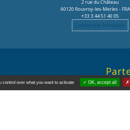
2 rue du Château
60120 Rouvroy-les-Merles - FR
+33 3 44 51 40 05
Contact par formulaire
Parte
 control over what you want to activate
OK, accept all
Régi
Départ
 des titres sécurisés
Co
Site 