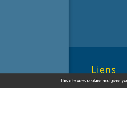
Liens
This site uses cookies and gives you
Oise mobilité
Service Public
Agence nationale