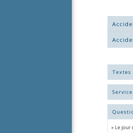
Accid
Accide
Textes
Service
Questi
Le jour 