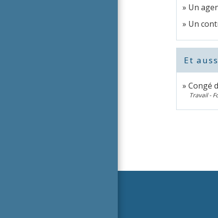
Un agent
Un contr
Et auss
Congé d
Travail - 