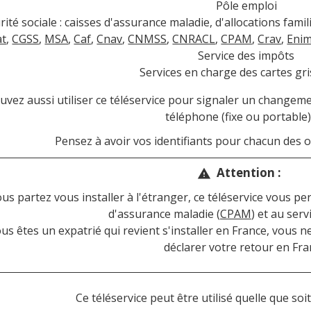
Pôle emploi
rité sociale : caisses d'assurance maladie, d'allocations famili
at
,
CGSS
,
MSA
,
Caf
,
Cnav
,
CNMSS
,
CNRACL
,
CPAM
,
Crav
,
Eni
Service des impôts
Services en charge des cartes gri
vez aussi utiliser ce téléservice pour signaler un changem
téléphone (fixe ou portable)
Pensez à avoir vos identifiants pour chacun des
Attention :
warning
ous partez vous installer à l'étranger, ce téléservice vous pe
d'assurance maladie (
CPAM
) et au serv
ous êtes un expatrié qui revient s'installer en France, vous n
déclarer votre retour en Fra
Ce téléservice peut être utilisé quelle que soit