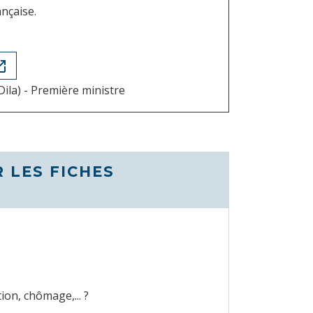
ançaise.
in_new
Dila) - Première ministre
 LES FICHES
ion, chômage,... ?