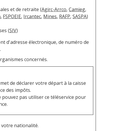
ales et de retraite (
Agirc-Arrco
,
Camieg
,
m
,
FSPOEIE
,
Ircantec
,
Mines
,
RAFP
,
SASPA
)
ses (
SIV
)
ent d'adresse électronique, de numéro de
.
 organismes concernés.
rmet de déclarer votre départ à la caisse
ice des impôts.
e pouvez pas utiliser ce téléservice pour
nce.
 votre nationalité.