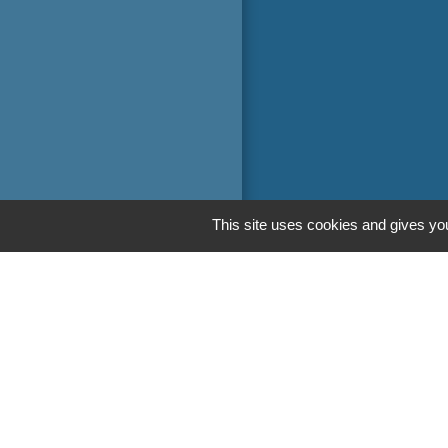
This site uses cookies and gives you
Liens
Oise mobilité
Service Public
Agence nationale