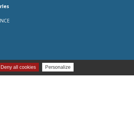
rles
ANCE
Deny all cookies
Personalize
naires institutionnels
on Hauts-de-France
ement de l'Oise
mmunauté de Communes de l'Oise Picarde