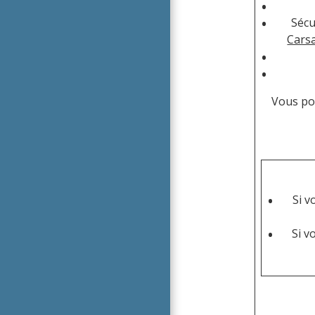
Sécu
Cars
Vous pou
Si v
Si v