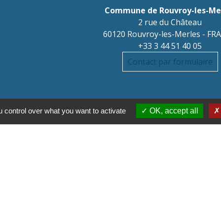
Commune de Rouvroy-les-Me
2 rue du Château
60120 Rouvroy-les-Merles - FR
+33 3 44 51 40 05
Contact par formulaire
 control over what you want to activate
OK, accept all
Parte
Régi
Départ
 des titres sécurisés
Co