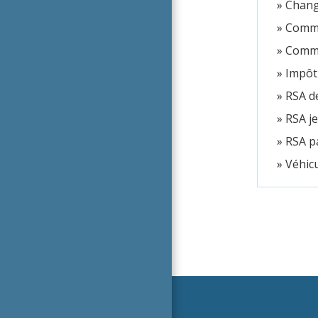
Change
Commen
Commen
Impôt
RSA d
RSA je
RSA p
Véhicu