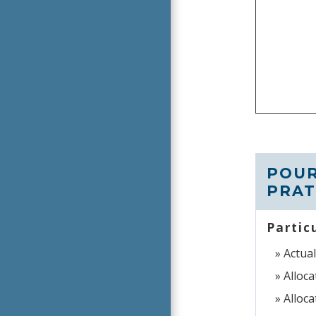
POUR
PRAT
Partic
Actua
Alloca
Alloca