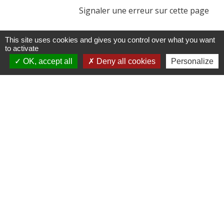
Signaler une erreur sur cette page
This site uses cookies and gives you control over what you want
to activate
OK, accept all
Deny all cookies
Personalize
Contactez votre mairie
Commune de Rouvroy-les-Merles
2 rue du Château
60120 Rouvroy-les-Merles - FRANCE
+33 3 44 51 40 05
Contact par formulaire
Liens