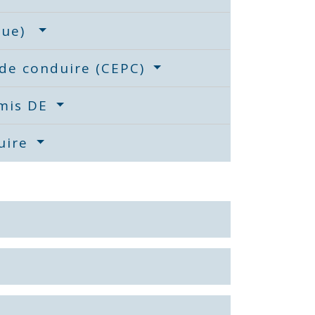
ique)
 de conduire (CEPC)
rmis DE
duire