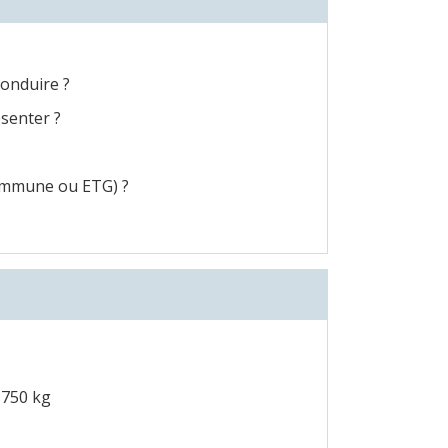
conduire ?
ésenter ?
commune ou ETG) ?
 750 kg