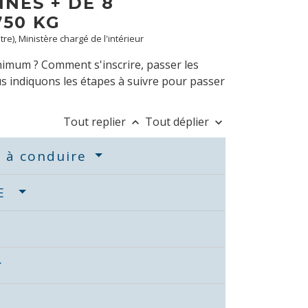
NES + DE 8
750 KG
tre), Ministère chargé de l'intérieur
nimum ? Comment s'inscrire, passer les
s indiquons les étapes à suivre pour passer
Tout replier
Tout déplier
keyboard_arrow_up
keyboard_arrow_down
se à conduire
DE