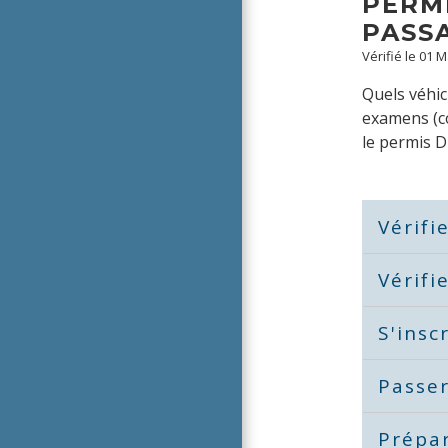
PERMI
PASS
Vérifié le 01 
Quels véhic
examens (co
le permis D
Vérifi
Vérifi
S'insc
Passe
Prépar