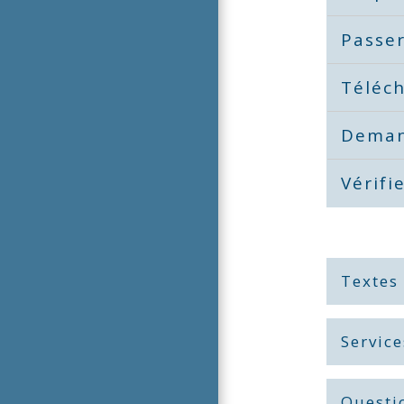
Passer
Téléch
Deman
Vérifi
Textes
Service
Questi