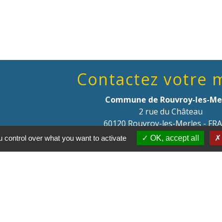
Contactez votre 
Commune de Rouvroy-les-Me
2 rue du Château
60120 Rouvroy-les-Merles - FR
+33 3 44 51 40 05
 control over what you want to activate
OK, accept all
Contact par formulaire