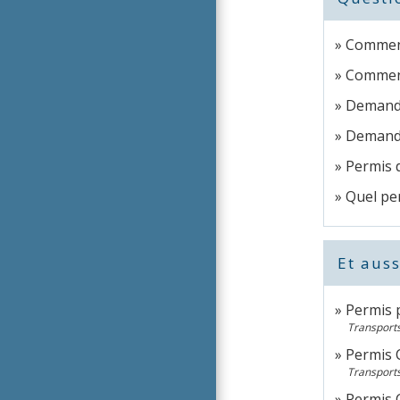
Comment
Comment
Demande 
Demande 
Permis 
Quel per
Et auss
Permis p
Transports
Permis C
Transports
Permis C